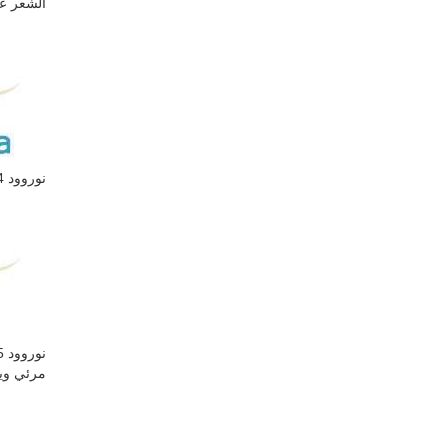
الشعر عن العلي
نوروود 4أ: يمكن إجراء عملية زرع شعر بواسطة 2700-3000 نسيج ( 5400-5600 جذر شعري).
مرئي ويمكن زرع 2700-200