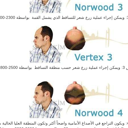
500-5600 جذر شعري).
نوروود 4: ويكون التراجع في الأصداغ الأمامية واضحاً أكثر وتكون المنطقة العليا الخ