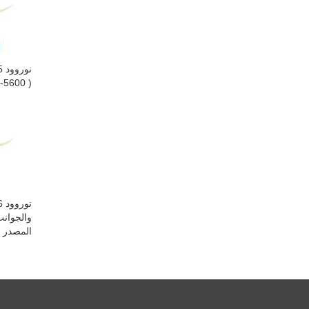
( 5600-7000 جذر شعري). وتتغير الكمية المزروعة حسب كثافة المنطقة المصدر.
المصدر م