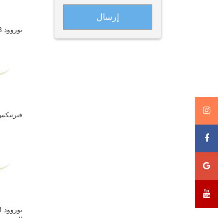
نوروود 3: ويمكن إجراء عملية زرع شعر للتساقط الذي يشمل القمة بواسطة 2300-2800 نسيج ( 4600-5600 جذر شعري).
فيرتيكس 3: ويمكن إجراء عملية زرع شعر حسب منطقة التساقط بواسطة 2500-2800 نسيج ( 0