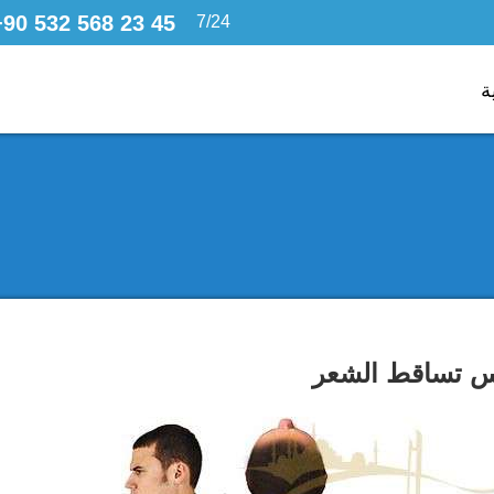
+90 532 568 23 45
7/24 bizi arayabilirsiniz,
ة
س تساقط الشعر