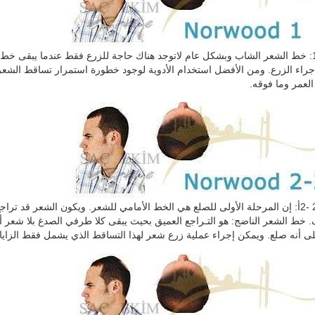
نوروود 1: خط الشعر الشاب وبشكل عام لاتوجد هناك حاجة للزرع فقط عندما يبقى 
راء الزرع. ومن الأفضل استخدام الأدوية لوجود خطورة استمرار تساقط الشعر
لعمر وما فوقه.
نوروود 2 -2أ: إن المرحلة الأولى للصلع هي الخط الأمامي للشعر. ويكون الشعر ق
 خط الشعر الناضج: هو التـراجع العميق بحيث يبقى كلا طرفي الصدغ بلا شعر
نه صلع. ويمكن إجراء عملية زرع شعر لهذا التساقط الذي يشمل فقط الزايا بواسطة 1700-2400 نسيج ( 3300-800