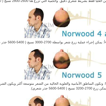
ا فقط بشريط شعري دقيق. والكمية التي تزرع هنا 2600-2800 نسيج ( 5200-5600 جذر شعري وتتغير بين ذلك.
نوروود 5: وتكون المناطق الأمامية والعلوية الخالية من الشعر متوسعة أكثر ويكون الش
3 نسيج ( 5400-5600 جذر شعري).