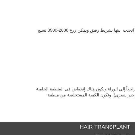
نوروود 5أ: وتكون المناطق الأمامية والعلوية الخالية من الشعر متوسعة أكثر أو تكون قد اتحدت بينها بشريط رقيق ويمكن زرع 2800-3500 نسيج
اجعاً إلى الوراء ويكون هناك إنخفاض في المنطقة الخلفية
لجوانب التي مازال الشعر موجود فيهما ويمكن زرع 2800-3500 نسيج ( 5600-7000 جذر شعري). وتكون الكمية المستخلصة من منطقة
HAIR TRANSPLANT