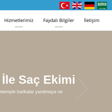
Hizmetlerimiz
Faydalı Bilgiler
İletişim
kimi
 saç çizgisini belirleyip, mikro fue saç
anıza yardımcı olalım