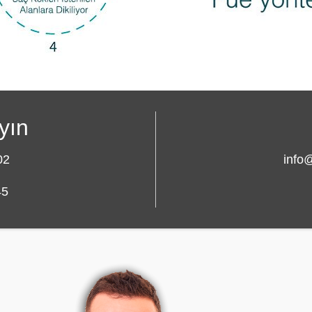
yın
02
info
45