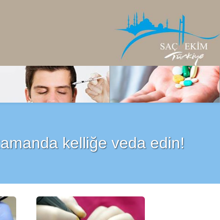
Prp Tedavisi
İlaç Tedavisi
 zamanda kelliğe veda edin!