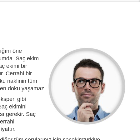
ığını öne
urumda. Saç ekim
aç ekimi bir
. Cerrahi bir
ku naklinin tüm
ilen doku yaşamaz.
ksperi gibi
Saç ekimini
sı gerekir. Saç
errahi
yattır.
diğer tüm sorularınız için sacekimturkiye