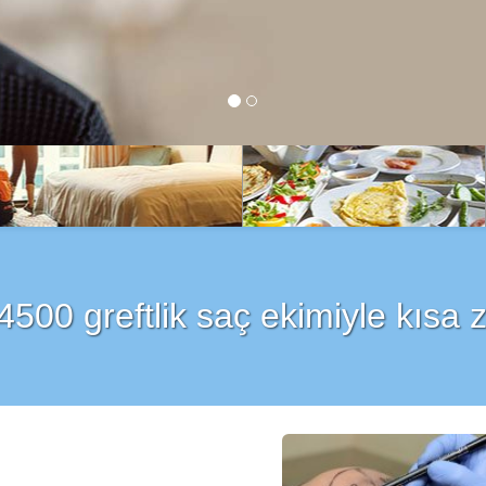
Konaklama
Yeme & İçme
4500 greftlik saç ekimiyle kısa