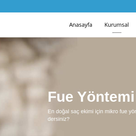
Anasayfa
Kurumsal
Doğal Saç E
Yüz ifadenize ve yaşınıza en uygun ön
ekimiyle özlediğiniz saçlara kavuşm