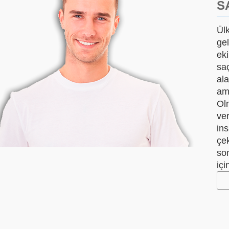
S
Ül
gel
ek
sa
al
am
Olm
ve
in
çe
so
iç