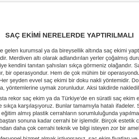
SAÇ EKİMİ NERELERDE YAPTIRILMALI
 gelen kurumsal ya da bireysellik altında saç ekimi yapt
ir. Merdiven altı olarak adlandırılan yerler çoğalmış d
iye kendini tanıtan şahısları sıkça görmeniz olağandır. S
ır, bir operasyondur. Hem de çok mühim bir operasyondur
 Her şeyden evvel saç ekimi bir doku nakli yöntemidir. Do
na, yöntemlerine uymak zorunludur. Aksi takdirde nakled
ta rekor saç ekim ya da Türkiye’de en süratli saç ekim e
e sıkça karşılaşıyoruz. Bunlar tamamıyla hatalı ifadeler. 
e eğitim almış plastik cerrahların sorumluluğunda yapılma
baştan sonuna kadar cerrahi bir işlemdir. Birçok estetik c
ndan daha çok cerrahi teknik ve bilgi isteyen zor bir ameli
fesyonel hizmet almak istiyorsanız, saç ekim fiyatları ve 