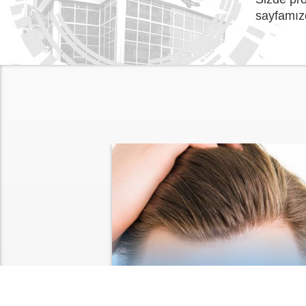
sayfamızd
SAÇ EKİMİ