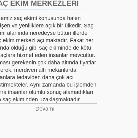
AÇ EKİM MERKEZLERİ
kemiz saç ekimi konusunda halen
işen ve yeniliklere açık bir ülkedir. Saç
imi alanında neredeyse bütün illerde
ç ekim merkezi açılmaktadır. Fakat her
anda olduğu gibi saç ekiminde de kötü
açlara hizmet eden insanlar mevcuttur.
ası gerekenin çok daha altında fiyatlar
rerek, merdiven altı mekanlarda
sanlara tedaviden daha çok acı
ktirmekteler. Aynı zamanda bu işlemden
nra insanlar olumlu sonuç alamadıkları
in saç ekiminden uzaklaşmaktadır.
Devamı