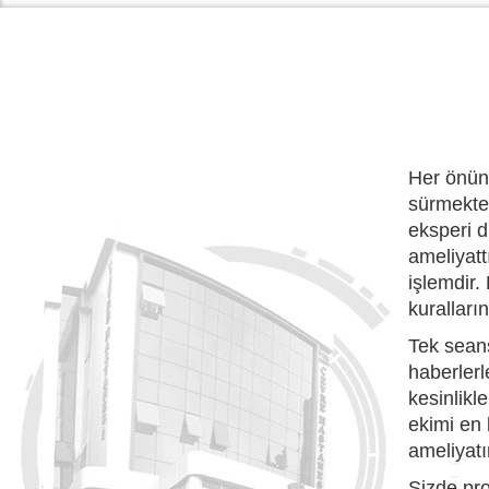
Her önüne
sürmekted
eksperi d
ameliyatt
işlemdir.
kuralları
Tek seans
haberlerl
kesinlikl
ekimi en 
ameliyatı
Sizde pro