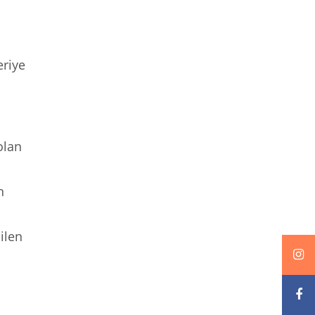
eriye
olan
n
ilen