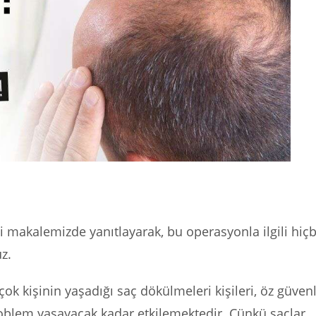
li makalemizde yanıtlayarak, bu operasyonla ilgili hiçb
z.
kişinin yaşadığı saç dökülmeleri kişileri, öz güvenl
oblem yaşayacak kadar etkilemektedir. Çünkü saçlar