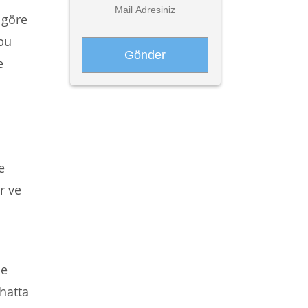
 göre
 bu
e
e
r ve
le
hatta