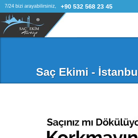
+90 532 568 23 45
7/24 bizi arayabilirsiniz,
Saç Ekimi - İstanbu