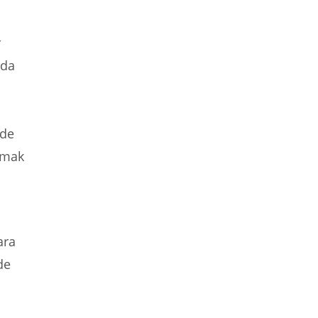
r
nda
lde
nmak
ara
de