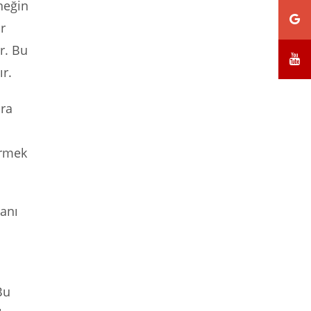
neğin
r
ır. Bu
r.
ara
ermek
ranı
Bu