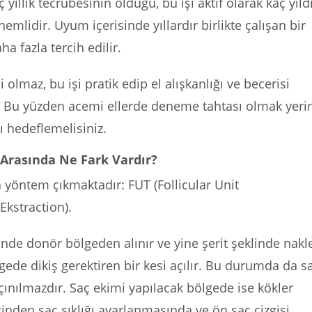
yıllık tecrübesinin olduğu, bu işi aktif olarak kaç yıld
 önemlidir. Uyum içerisinde yıllardır birlikte çalışan bir
a fazla tercih edilir.
 olmaz, bu işi pratik edip el alışkanlığı ve becerisi
 Bu yüzden acemi ellerde deneme tahtası olmak yeri
 hedeflemelisiniz.
Arasında Ne Fark Vardır?
 yöntem çıkmaktadır: FUT (Follicular Unit
Ekstraction).
inde donör bölgeden alınır ve yine şerit şeklinde nakle
ede dikiş gerektiren bir kesi açılır. Bu durumda da s
çınılmazdır. Saç ekimi yapılacak bölgede ise kökler
iğinden saç sıklığı ayarlanmasında ve ön saç çizgisi