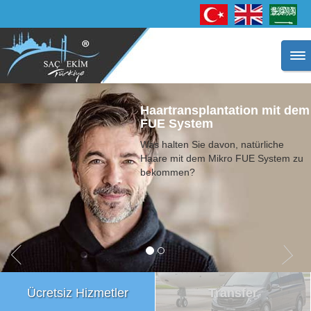
Natürlich aussehende Haare
durch Haartransplantation
Mit dem Mikro FUE
Haartransplantation werden İhre
Haaransätze zu Ihren Gesichtszügen
und zu Ihrem Alter passent
durchgeführt.
Ücretsiz Hizmetler
Transfer