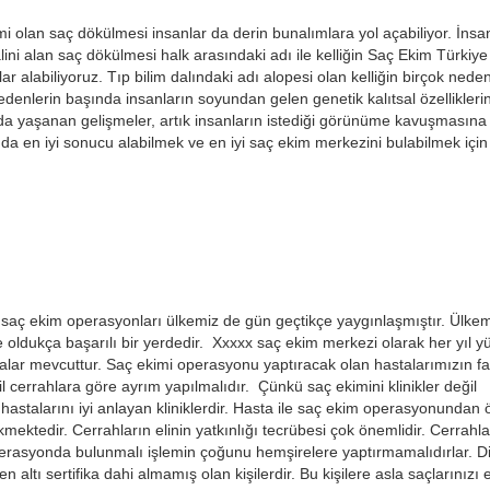
 olan saç dökülmesi insanlar da derin bunalımlara yol açabiliyor. İnsa
alini alan saç dökülmesi halk arasındaki adı ile kelliğin Saç Ekim Türkiye
r alabiliyoruz. Tıp bilim dalındaki adı alopesi olan kelliğin birçok neden
edenlerin başında insanların soyundan gelen genetik kalıtsal özellikler
ıp da yaşanan gelişmeler, artık insanların istediği görünüme kavuşmasına
 da en iyi sonucu alabilmek ve en iyi saç ekim merkezini bulabilmek için
kte saç ekim operasyonları ülkemiz de gün geçtikçe yaygınlaşmıştır. Ülke
oldukça başarılı bir yerdedir. Xxxxx saç ekim merkezi olarak her yıl y
stalar mevcuttur. Saç ekimi operasyonu yaptıracak olan hastalarımızın f
 cerrahlara göre ayrım yapılmalıdır. Çünkü saç ekimini klinikler değil
hastalarını iyi anlayan kliniklerdir. Hasta ile saç ekim operasyonundan
ktedir. Cerrahların elinin yatkınlığı tecrübesi çok önemlidir. Cerrahla
operasyonda bulunmalı işlemin çoğunu hemşirelere yaptırmamalıdırlar. D
altı sertifika dahi almamış olan kişilerdir. Bu kişilere asla saçlarınızı