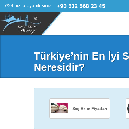
+90 532 568 23 45
7/24 bizi arayabilirsiniz,
Türkiye’nin En İyi
Neresidir?
Saç Ekim Fiyatları