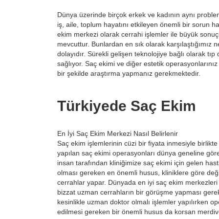
Dünya üzerinde birçok erkek ve kadının aynı problemi
iş, aile, toplum hayatını etkileyen önemli bir sorun h
ekim merkezi olarak cerrahi işlemler ile büyük sonuçla
mevcuttur. Bunlardan en sık olarak karşılaştığımız n
dolayıdır. Sürekli gelişen teknolojiye bağlı olarak t
sağlıyor. Saç ekimi ve diğer estetik operasyonlarınız
bir şekilde araştırma yapmanız gerekmektedir.
Türkiyede Saç Ekim
En İyi Saç Ekim Merkezi Nasıl Belirlenir
Saç ekim işlemlerinin cüzi bir fiyata inmesiyle birli
yapılan saç ekimi operasyonları dünya geneline göre 
insan tarafından kliniğimize saç ekimi için gelen ha
olması gereken en önemli husus, kliniklere göre değil
cerrahlar yapar. Dünyada en iyi saç ekim merkezleri 
bizzat uzman cerrahların bir görüşme yapması gerekme
kesinlikle uzman doktor olmalı işlemler yapılırken 
edilmesi gereken bir önemli husus da korsan merdiven 