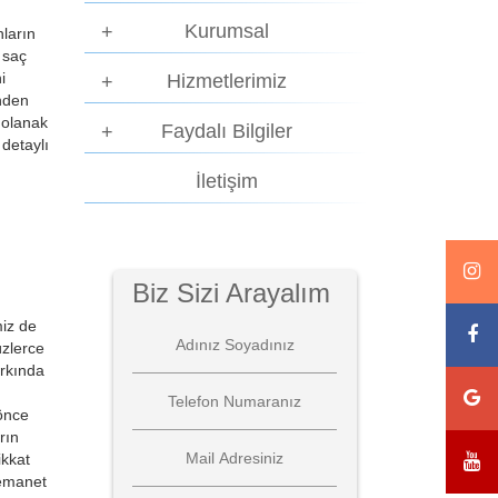
Kurumsal
nların
 saç
i
Hizmetlerimiz
inden
 olanak
Faydalı Bilgiler
 detaylı
İletişim
Biz Sizi Arayalım
miz de
üzlerce
arkında
 önce
rın
ikkat
 emanet