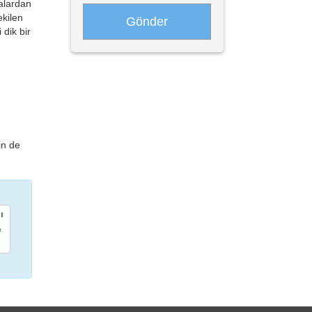
talardan
ekilen
 dik bir
in de
ı
e