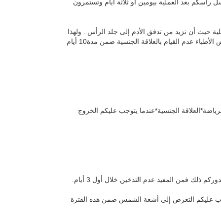
ل رأسكم بعد العملية بيومين أو ثلاثة أيام وتستمرون
ة حيث أن تزيد من تدفق الأدم إلى جلد الرأس . ولهذا
السبب يجب عليكم احتنا الحركات الثقيلة والرياضة لمدة 3 أسابيع على الأقل. وينصح بعض الأطباء عدم القيام بالعلاقة الجنسية ضمن مدة10 أيام
عوي*الرياضة*العلاقة الجنسية*عندما يتوجب عليكم الخروج
الشمس بدون واقي ضمن 3 أشهر الأولى. وإذا وجب عليكم التعرض إلى أشعة الشمس ضمن هذه الفترة