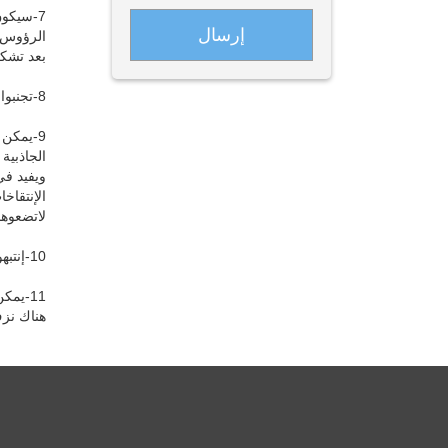
7-سيكو
الرؤوس 
بعد تشك
8-تجنبوا تناول الكحول طيلة فترة استخدام الأدوية.
9-يمكن 
الجاذبية
ويفيد في
الإنتقاخ
لاتضعوها لمدة ما
10-إنتبهوا لألا تتعرض المنطقة التي تم فيها الزرع في رأسكم إلى إصابة مباشرة بعد العملية لمدة 2 أسبوع.
11-يم
هناك نزف بعد يوم 1 م