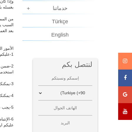
وإذا كان
بغسله با
خدماتنا
من الممك
Türkçe
بعد العم
English
الأمور ال
1-عليكم أن تستعملوا الأدوية التي وصفها لكم طبيبكم وبالطريقة الموصوفة.
لنتصل بكم
استخدموا
3-يمكنكم البدء بالنشاطات اليومية بعد يوم واحد من العملية.
4-يمكنكم القيام بالتمارين الخفيفة بعد أسبوعين من العملية.
5-يجب عليكم عدم التدخين لغاية إزالة القطب أي بعد العملية 15 يوم اما إذا لم يكن بمقدوركم ذلك فمن المفيد عدم التدخين خلال أول 3 أيام.
عليكم ارت